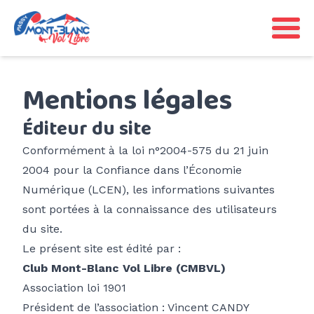
SITES
Mentions légales
Déco de Plaine-Joux
INFO PRATIQUES
Éditeur du site
Déco rando de Varan
Météo & Aérologie
Conformément à la loi n°2004-575 du 21 juin
Déco rando de Barmerousse
ÉVÉNEMENTS
2004 pour la Confiance dans l’Économie
Faune & espaces protégés
Déco rando de Frioland
Numérique (LCEN), les informations suivantes
Fly In Fiz
Ligne de bus Y85
sont portées à la connaissance des utilisateurs
LE CLUB
Déco rando de Pormenaz
CarnaVol
du site.
Agenda CMBVL
Adhésion
Déco rando de Platé
Le présent site est édité par :
Entre Ciel et Toiles
PASSY'VITE
Biplace club
Contacte-nous
Club Mont-Blanc Vol Libre (CMBVL)
Atterro de Chedde
Sécurité
Association loi 1901
Vie associative
Atterro de Marlioz
Président de l’association : Vincent CANDY