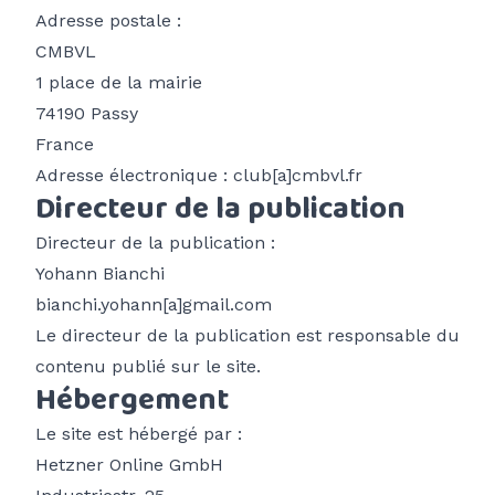
Histoire du club
Atterro du lac de Passy
Adresse postale :
CMBVL
1 place de la mairie
74190 Passy
France
Adresse électronique : club[a]cmbvl.fr
Directeur de la publication
Directeur de la publication :
Yohann Bianchi
bianchi.yohann[a]gmail.com
Le directeur de la publication est responsable du
contenu publié sur le site.
Hébergement
Le site est hébergé par :
Hetzner Online GmbH