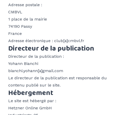
Histoire du club
Atterro du lac de Passy
Adresse postale :
CMBVL
1 place de la mairie
74190 Passy
France
Adresse électronique : club[a]cmbvl.fr
Directeur de la publication
Directeur de la publication :
Yohann Bianchi
bianchi.yohann[a]gmail.com
Le directeur de la publication est responsable du
contenu publié sur le site.
Hébergement
Le site est hébergé par :
Hetzner Online GmbH