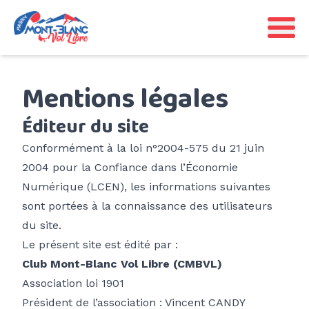
SITES
Mentions légales
Déco de Plaine-Joux
INFO PRATIQUES
Éditeur du site
Déco rando de Varan
Météo & Aérologie
Conformément à la loi n°2004-575 du 21 juin
Déco rando de Barmerousse
ÉVÉNEMENTS
2004 pour la Confiance dans l’Économie
Faune & espaces protégés
Déco rando de Frioland
Numérique (LCEN), les informations suivantes
Fly In Fiz
Ligne de bus Y85
sont portées à la connaissance des utilisateurs
LE CLUB
Déco rando de Pormenaz
CarnaVol
du site.
Agenda CMBVL
Adhésion
Déco rando de Platé
Le présent site est édité par :
Entre Ciel et Toiles
PASSY'VITE
Biplace club
Contacte-nous
Club Mont-Blanc Vol Libre (CMBVL)
Atterro de Chedde
Sécurité
Association loi 1901
Vie associative
Atterro de Marlioz
Président de l’association : Vincent CANDY