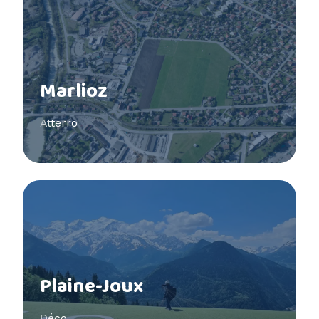
Marlioz
Atterro
Voir plus
Plaine-Joux
Déco