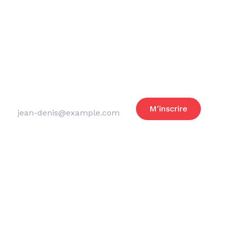
Reste informé
des actus du club
Adresse email
M'inscrire
Merci de laisser ce champ vide
Mentions légales
Politique de confidentialité